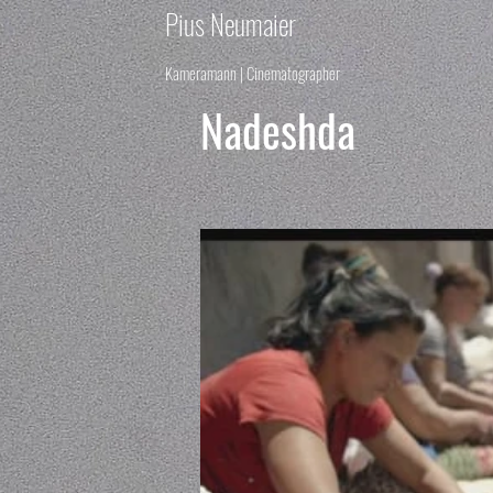
Pius Neumaier
Kameramann | Cinematographer
Nadeshda