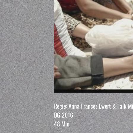
Regie: Anna Frances Ewert & Falk Mü
BG 2016
48 Min.