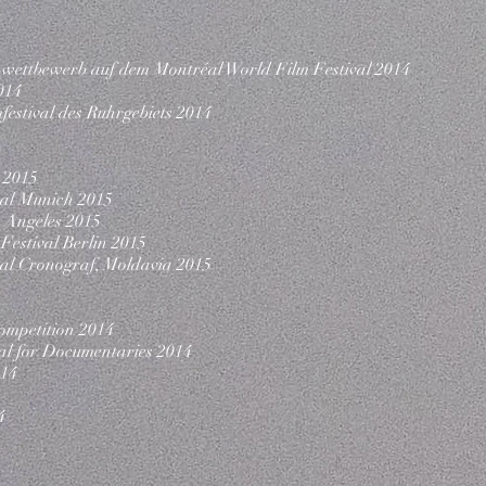
wettbewerb auf dem Montréal World Film Festival 2014
014
estival des Ruhrgebiets 2014
 2015
val Munich 2015
 Angeles 2015
Festival Berlin 2015
val Cronograf, Moldavia 2015
ompetition 2014
l for Documentaries 2014
014
4