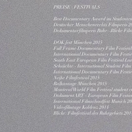
PREISE | FESTIVALS
Best Documentary Award im Studenten
Deutscher Menschenrechts Filmpreis 2
Dokumentarfilmpreis Ruhr –Blicke Filmf
DOK.fest München 2015
Full Frame Documentary Film Festival
International Documentary Film Festi
South East European Film Festival Los
Sehsüchte - International Student Film 
International Documentary Film Festi
Neiße Filmfestival 2015
Balkantage München 2015
Montreal World Film Festival student c
DokumentART - European Film Festiva
International Filmschoolfest Munich 2
Videofilmtage Koblenz 2014
Blicke: Filmfestival des Ruhrgebiets 201