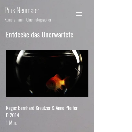
Pius Neumaier
Kameramann | Cinematographer
Entdecke das Unerwartete
Regie: Bernhard Kreutzer & Anne Pfeifer
D 2014
1 Min.